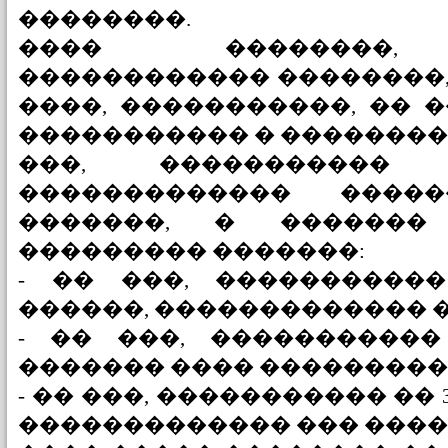
��������.
���� ��������, 
������������ ��������
����, �����������, �� 
����������� � ��������
���, �����������
������������� �����
�������, � �������
��������� �������:
- �� ���, ����������
������, ������������� �
- �� ���, �����������
������� ���� ���������
- �� ���, ����������� �� 
������������� ��� ����