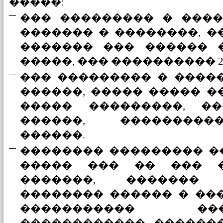
�����:
��� ��������� � ����
������� � ��������, �
������� ��� ������ 
�����, ��� ���������� 2
��� ��������� � ����
������, ����� ����� �
����� ���������, �
������, ���������
������.
�������� ��������� ��
����� ��� �� ��� �
�������, �������
�������� ������ � ��
����������� �