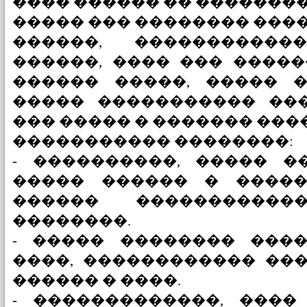
���� ������ �� ��������
����� ��� �������� ���
������, ����������
������, ���� ��� �����
������ �����, ����� �
����� ����������� ���
��� ����� � ������� ����
����������� ��������:
- ����������, ����� �
����� ������ � �����
������ �����������
��������.
- ����� �������� ����
����, ������������ ��
������ � ����.
- �������������, ����