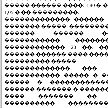
����� ������ ����: 1,80 �
1,05 � �� ���������.
������������� ������ 
������� �����, ���������
������ ������ �
����������� ����
������������ 20 ��. �
������ ������ ���� ���
��������� �����.
������������� ��� 
����������� ����� � �
����� � �����������
������ ������� � ������
���� ������� �� �
���������� �������