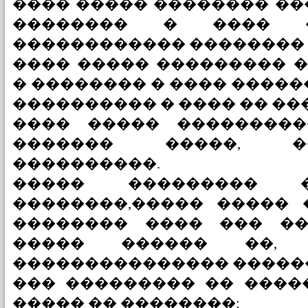
���� ����� �������� ��
�������� � ���� �
������������ �������� 
���� ����� ��������� 
� �������� � ���� �����
���������� � ���� �� �
���� ����� ��������
������� �����, �
����������.
����� ��������� 
��������,����� ����� 
�������� ���� ��� ��
����� ������ ��,
��������������� �����
��� ��������� �� ����
����� �� ��������: