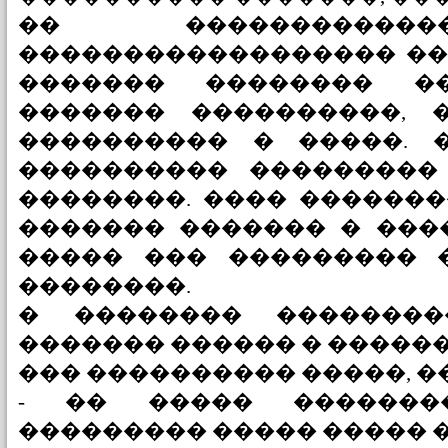
�� �����������
������������������ ��
������� �������� �
������� ����������, 
���������� � �����. 
���������� ���������
��������. ���� ������
������� ������� � ���
����� ��� ��������� 
��������.
� �������� ��������
������� ������ � ������
��� ���������� �����, �
- �� ����� �������
��������� ����� ����� �