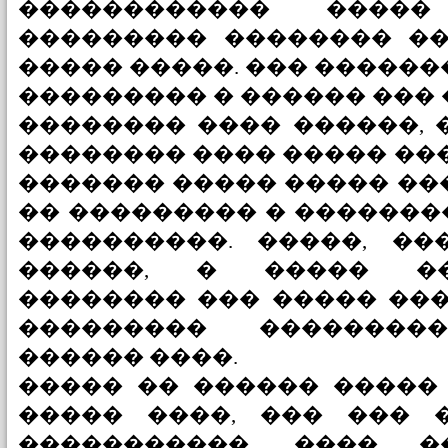
������������ ����
��������� �������� ��
����� �����. ��� ������
��������� � ������ ��� 
�������� ���� ������, 
�������� ���� ����� ���
������� ����� ����� ��
�� ��������� � ��������
����������. �����, ��
������, � ����� ��
�������� ��� ����� ���
��������� ��������
������ ����.
����� �� ������ �����
����� ����, ��� ��� 
�����������, ���� 