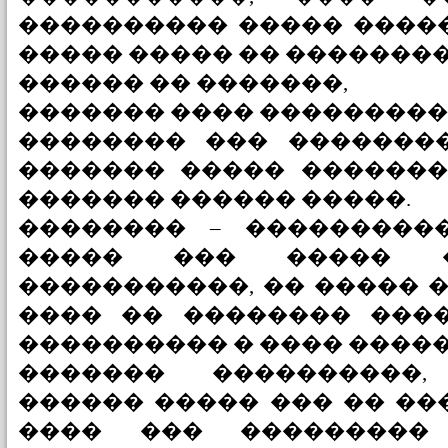
���������� ����� ����
����� ����� �� �������� 
������ �� �������,
������� ���� ���������
�������� ��� ��������
������� ����� �������
������� ������ �����.
�������� – ���������
����� ��� ����� 
�����������, �� ����� 
���� �� �������� ����
���������� � ���� �����
������� ����������
������ ����� ��� �� ��
���� ��� ���������