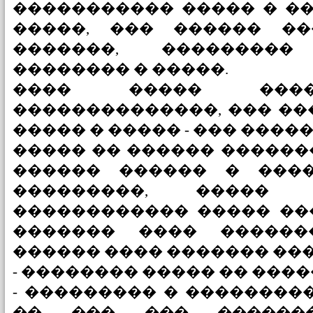
����������� ����� � ��
�����, ��� ������ ��
�������, ��������
�������� � �����.
���� ����� ����
��������������, ��� ��
����� � ����� - ��� ����
����� �� ������ ������
������ ������ � ���
���������, �����
������������ ����� ��
������� ���� ������
������ ���� ������� ���
- �������� ����� �� ���
- ��������� � ��������
�� ��� ��� ������