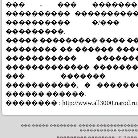
��� - ��� ��������
���������� ����������
���������� �/��� �
���������.
����� ��������� ���� �
�������� �� ������ ���
����������� ������
������������� �������
��� ������� ���
�����������, � ������
������ ������.
�������� :
http://www.all3000.narod.ru
��� ����� ��������. ����� ������������
����������� ������
��������� �������� 0,4919 ���