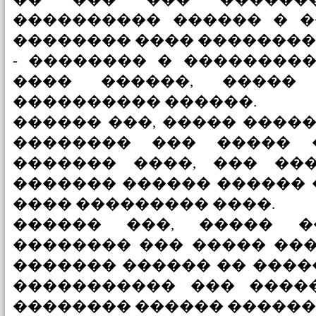
���������� ������ � �
�������� ���� ��������
- �������� � ��������
���� ������, �����
���������� ������.
������ ���, ����� ����
�������� ��� ����� 
������� ����, ��� ��
������� ������ ������ 
���� ��������� ����.
������ ���, ����� �
�������� ��� ����� ���
������� ������ �� ����
����������� ��� ����
�������� ������ ������