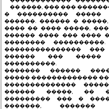
������������ �������
�� ����, ��� ��� ������
� ���������� ����� 
������. ������ � �����
���� �� ���� �����, ��
������ ���� ��� ���� 
�������� ����������
��������������� ���
������ ��� �����
����������.
������� ������ ����
����� ������������� ��
�������������� ����
������ �����, �� �
��������� ��� � ���
�������, �������