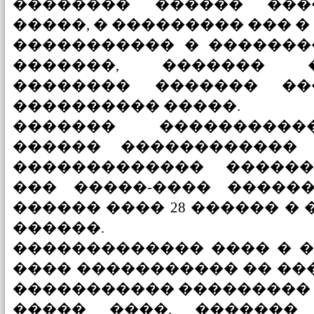
�������� ������ ���
�����, � ��������� ��� �
����������� � �������
�������, ������� 
�������� ������� ��
���������� �����.
������� ����������
������ ������������
������������� �����
��� �����-���� ������
������ ���� 28 ������ � 
������.
������������� ���� � 
���� ����������� �� �
����������� ��������� 
����� ����. �������