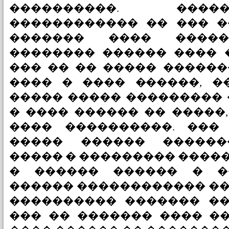
����������. ���
������������ �� ��� �
������� ���� �����
�������� ������ ���� 
��� �� �� ����� ������
���� � ���� ������, �
����� ����� ��������� 
� ���� ������ �� �����
���� ����������. ���
����� ������ ������
����� � ��������� �����
� ������ ������ � �
������ ������������ �� 
���������� ������� ���
��� �� ������� ���� �