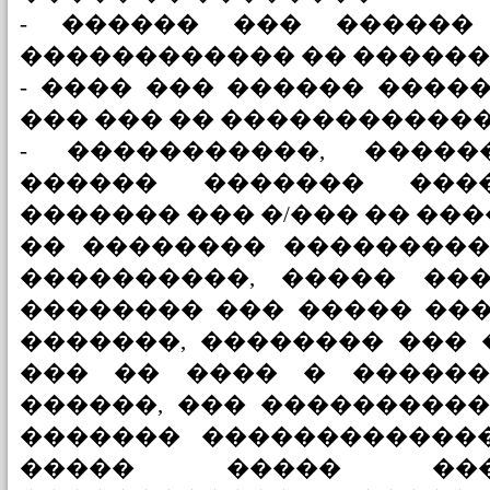
- ������ ��� ������
������������ �� ������
- ���� ��� ������ ����
��� ��� �� �����������
- �����������, �����
������ ������� ���
������� ��� �/��� �� ���
�� �������� ���������
����������, ����� ���
�������� ��� ����� ���
�������, �������� ��� 
��� �� ���� � ������
������, ��� ����������
������� �������������
����� ����� ���