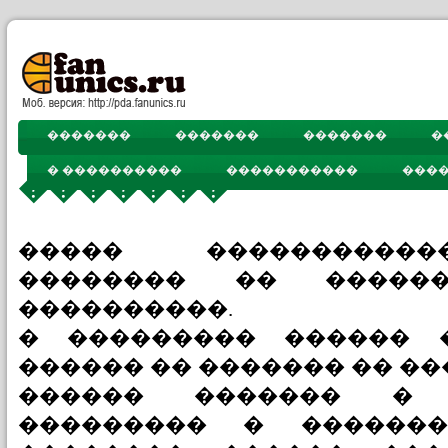
�������
�������
�������
�
� ����������
�����������
���
�������
����� ����������
�������� �� ������
����������.
� ��������� ������ 
������ �� ������� �� ��
������ ������� � 
��������� � ������