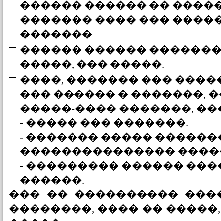
������ ������ �� ����
������� ���� ��� ���
�������.
������ ������ ��������
�����, ��� �����.
����, ������� ��� ����
��� ������ � �������, 
�����-���� �������, ���
- ����� ��� �������.
- ������� ����� ������
��������������� ����
- ��������� ������ ���
������.
��� �� ���������� ���
��������, ���� �� �����