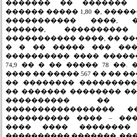
������� �� ������� 
������ ����� 1,80 �, ���
����������� ����, 
������, ���������
����������� ����, �� ���
� � �� ����� ��� ����
���������� ���� �����
74,9 �� � �� ����� 78 ��
���� �� ����� 567 � � �� ���
�� �������� ���������
�� ������� �������� ��
���������� �� �
����������������� �
���������� ���� – ���
���� ���� ��������
���������� �������, ��