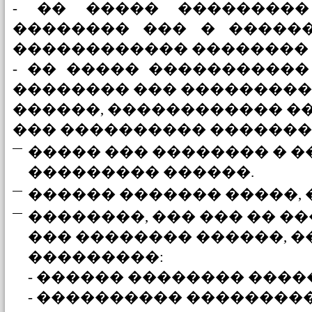
- �� ����� ��������
�������� ��� � ������
������������ �������� 
- �� ����� �����������
�������� ��� ���������
������, ������������ �
��� ���������� �������,
����� ��� �������� � �
��������� ������.
������ ������� �����, 
��������, ��� ��� �� �
��� �������� ������, �
���������:
- ������ �������� ����
- ���������� ���������