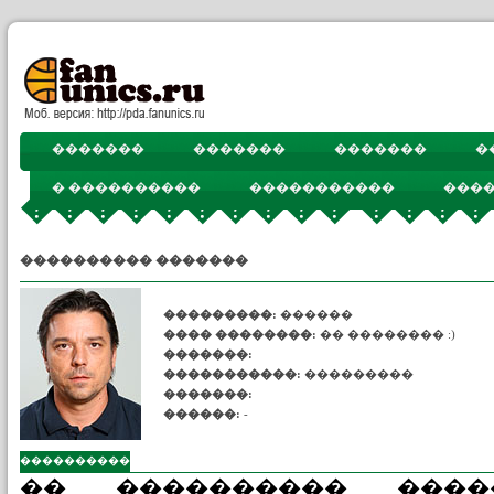
�������
�������
�������
�
� ����������
�����������
���
���������� ����
���������� �������
���������:
������
���� ��������:
�� �������� :)
�������:
�����������:
���������
�������:
������:
-
����������
�� ���������� ����