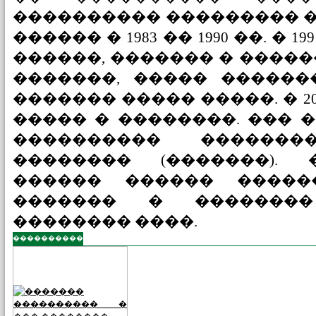
���������� ��������� 
������ � 1983 �� 1990 ��. � 
������, ������� � ����
�������, ����� ������
������� ����� �����. � 20
����� � ��������. ��� 
���������� ������
�������� (�������).
������ ������ �����
������� � ��������
�������� ����.
����������