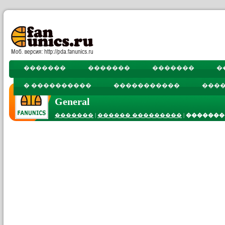
�������
�������
�������
�
� ����������
�����������
���
General
�������
|
������ ���������
|
�������