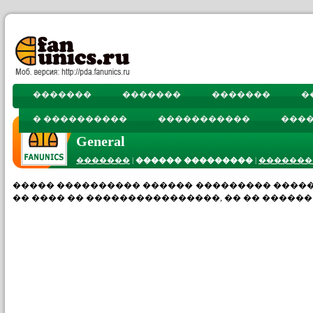
�������
�������
�������
�
� ����������
�����������
���
General
�������
|
������ ���������
|
�������
����� ���������� ������ ��������� ����
�� ���� �� ����������������, �� �� �����