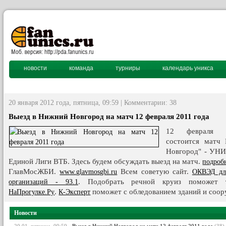
новости
команда
турниры
календарь уникса
20 января 2012 года, пятница, 09:59 | Комментарии: 38
Выезд в Нижний Новгород на матч 12 февраля 2011 года
12 февраля 
состоится матч
Новгород" - УНИ
Единой Лиги ВТБ. Здесь будем обсуждать выезд на матч.
подроб
ГлавМосЖБИ.
Всем советую сайт.
www.glavmosgbi.ru
ОКВЭД дл
. Подобрать речной круиз поможет т
организаций - 93.1
.
поможет с обледованием зданий и соор
НаПрогулке.Ру
К-Эксперт
Новости