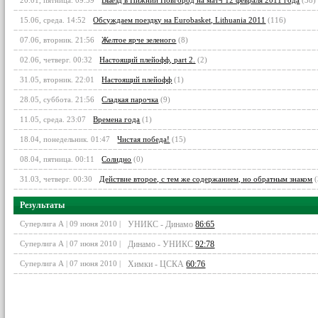
20.01, пятница. 09:59
Выезд в Нижний Новгород на матч 12 февраля 2011 года
(38)
15.06, среда. 14:52
Обсуждаем поездку на Eurobasket, Lithuania 2011
(116)
07.06, вторник. 21:56
Желтое ярче зеленого
(8)
02.06, четверг. 00:32
Настоящий плейофф, part 2.
(2)
31.05, вторник. 22:01
Настоящий плейофф
(1)
28.05, суббота. 21:56
Сладкая парочка
(9)
11.05, среда. 23:07
Времена года
(1)
18.04, понедельник. 01:47
Чистая победа!
(15)
08.04, пятница. 00:11
Солидно
(0)
31.03, четверг. 00:30
Действие второе, с тем же содержанием, но обратным знаком
(
Результаты
Суперлига А | 09 июня 2010 |
УНИКС - Динамо
86:65
Суперлига А | 07 июня 2010 |
Динамо - УНИКС
92:78
Суперлига А | 07 июня 2010 |
Химки - ЦСКА
60:76